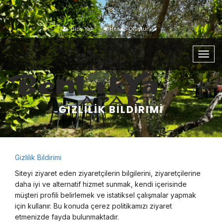
Giriş Yap
Hesap Oluştur
Togg
navig
GIZLILIK BILDIRIMI
Gizlilik Bildirimi
Siteyi ziyaret eden ziyaretçilerin bilgilerini, ziyaretçilerine
daha iyi ve alternatif hizmet sunmak, kendi içerisinde
müşteri profili belirlemek ve istatiksel çalışmalar yapmak
için kullanır. Bu konuda çerez politikamızı ziyaret
etmenizde fayda bulunmaktadır.